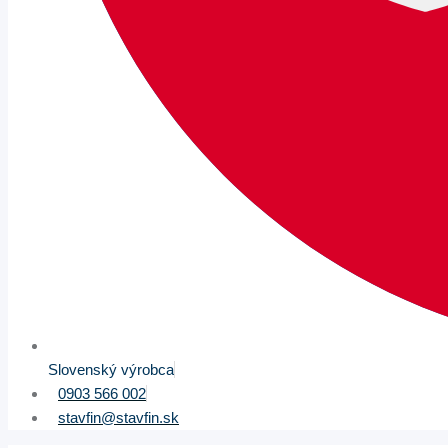
Slovenský výrobca
0903 566 002
stavfin@stavfin.sk